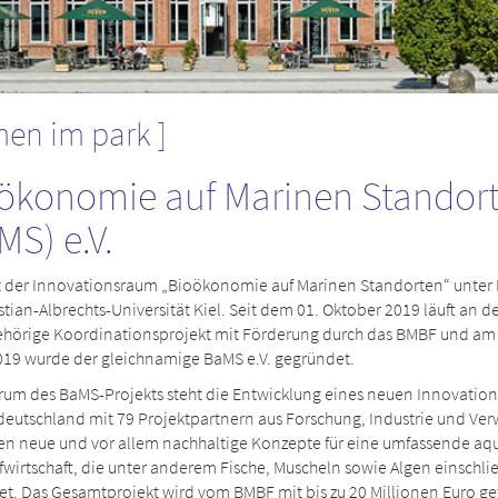
men im park
ökonomie auf Marinen Standor
MS) e.V.
t der Innovationsraum „Bioökonomie auf Marinen Standorten“ unter 
stian-Albrechts-Universität Kiel. Seit dem 01. Oktober 2019 läuft an d
ehörige Koordinationsprojekt mit Förderung durch das BMBF und am
019 wurde der gleichnamige BaMS e.V. gegründet.
rum des BaMS-Projekts steht die Entwicklung eines neuen Innovatio
deutschland mit 79 Projektpartnern aus Forschung, Industrie und Ver
en neue und vor allem nachhaltige Konzepte für eine umfassende aq
fwirtschaft, die unter anderem Fische, Muscheln sowie Algen einschli
et. Das Gesamtprojekt wird vom BMBF mit bis zu 20 Millionen Euro ge