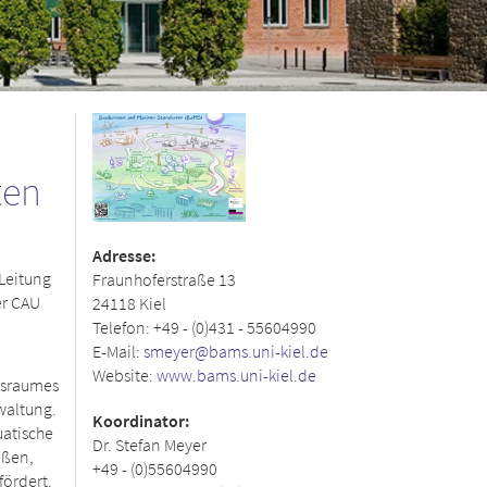
ten
Adresse:
Leitung
Fraunhoferstraße 13
er CAU
24118 Kiel
Telefon: +49 - (0)431 - 55604990
E-Mail:
smeyer@bams.uni-kiel.de
Website:
www.bams.uni-kiel.de
nsraumes
waltung.
Koordinator:
uatische
Dr. Stefan Meyer
eßen,
+49 - (0)55604990
fördert.