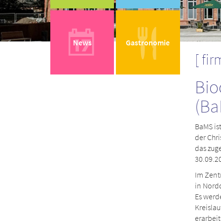
News
Gastronomie
fir
Bio
(Ba
BaMS is
der Chri
das zug
30.09.2
Im Zent
in Nord
Es werd
Kreislau
erarbeit