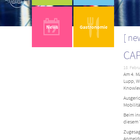
News
Gastronomie
ne
CAP
18. Febru
Am 4. Mä
Lupp, W
Knowled
Ausgeri
Mobilitä
Beim in
diesem 
Zugesag
Anmeldu