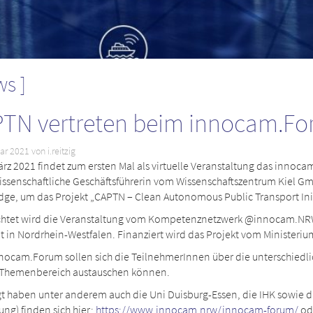
ws
TN vertreten beim innocam.F
ar 2021
von i.reitzig
rz 2021 findet zum ersten Mal als virtuelle Veranstaltung das innocam
issenschaftliche Geschäftsführerin vom Wissenschaftszentrum Kiel 
ge, um das Projekt „CAPTN – Clean Autonomous Public Transport Initi
chtet wird die Veranstaltung vom Kompetenznetzwerk @innocam.NRW, 
t in Nordrhein-Westfalen. Finanziert wird das Projekt vom Ministeriu
nocam.Forum sollen sich die TeilnehmerInnen über die unterschiedli
Themenbereich austauschen können.
t haben unter anderem auch die Uni Duisburg-Essen, die IHK sowie da
ng) finden sich hier:
https://www.innocam.nrw/innocam-forum/
od