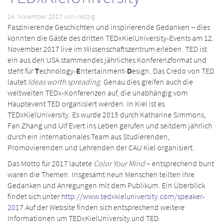
24. November 2017
von i.reitzig
Faszinierende Geschichten und inspirierende Gedanken – dies
konnten die Gäste des dritten TEDxKielUniversity-Events am 12.
November 2017 live im Wissenschaftszentrum erleben. TED ist
ein aus den USA stammendes jährliches Konferenzformat und
steht für
T
echnology-
E
ntertainment-
D
esign. Das Credo von TED
lautet
Ideas worth spreading
. Genau dies greifen auch die
weltweiten TEDx-Konferenzen auf, die unabhängig vom
Hauptevent TED organisiert werden. In Kiel ist es
TEDxKielUniversity. Es wurde 2015 durch Katharine Simmons,
Fan Zhang und Ulf Evert ins Leben gerufen und seitdem jährlich
durch ein internationales Team aus Studierenden,
Promovierenden und Lehrenden der CAU Kiel organisiert.
Das Motto für 2017 lautete
Color Your Mind
– entsprechend bunt
waren die Themen. Insgesamt neun Menschen teilten ihre
Gedanken und Anregungen mit dem Publikum. Ein Überblick
findet sich unter
http://www.tedxkieluniversity.com/speaker-
2017
.Auf der Website finden sich entsprechend weitere
Informationen um TEDxKielUniversity und TED.