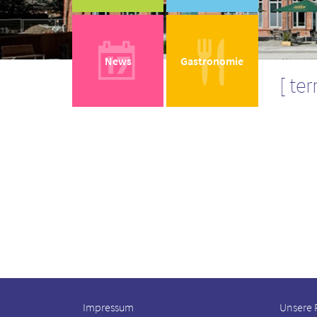
News
Gastronomie
te
Impressum
Unsere 