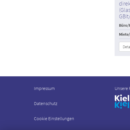
dire
(Gla
GBit/
Büro/P
Miete
Deta
Impressum
Unsere 
Datenschutz
Cookie Einstellungen