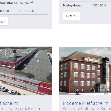
raxisfläche
243,94 m²
Miete/Monat
4.815,00 €
/Monat
2.927,28 €
Details »
ils »
fläche im
Moderne Mietfläche im
enschaftspark Kiel in
Wissenschaftspark Kiel i