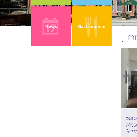
News
Gastronomie
imm
Büro
Wiss
Glas