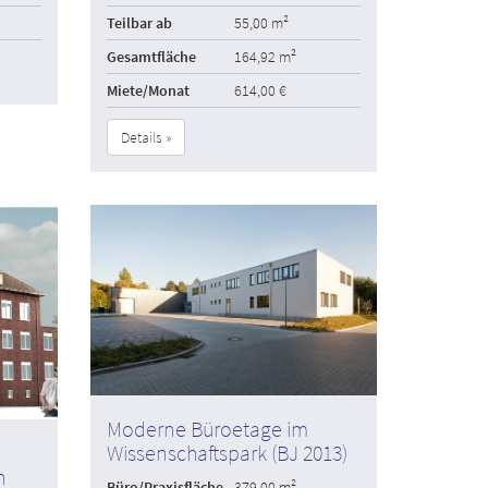
Teilbar ab
55,00 m²
Gesamtfläche
164,92 m²
Miete/Monat
614,00 €
Details »
Moderne Büroetage im
Wissenschaftspark (BJ 2013)
n
Büro/Praxisfläche
379,00 m²