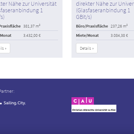
kter Nähe zur Universität
direkter Nähe zur Univer
sfaseranbindung 1
(Glasfaseranbindung 1
s)
GBit/s)
raxisfläche
381,37 m²
Büro/Praxisfläche
237,26 m²
/Monat
3.432,00 €
Miete/Monat
3.084,38 €
ils »
Details »
Partner: